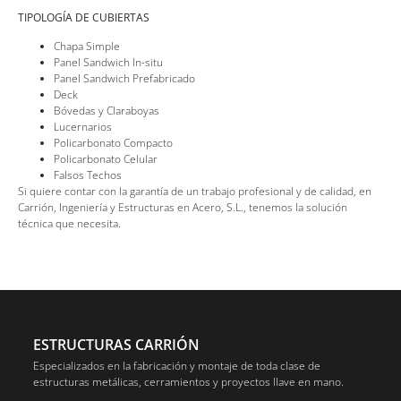
TIPOLOGÍA DE CUBIERTAS
Chapa Simple
Panel Sandwich In-situ
Panel Sandwich Prefabricado
Deck
Bóvedas y Claraboyas
Lucernarios
Policarbonato Compacto
Policarbonato Celular
Falsos Techos
Si quiere contar con la garantía de un trabajo profesional y de calidad, en
Carrión, Ingeniería y Estructuras en Acero, S.L., tenemos la solución
técnica que necesita.
ESTRUCTURAS CARRIÓN
Especializados en la fabricación y montaje de toda clase de
estructuras metálicas, cerramientos y proyectos llave en mano.