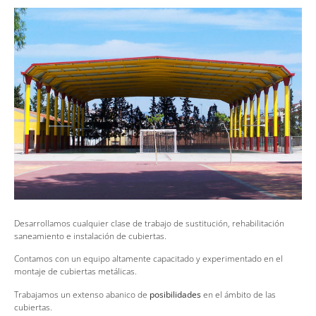
Desarrollamos cualquier clase de trabajo de sustitución, rehabilitación
saneamiento e instalación de cubiertas.
Contamos con un equipo altamente capacitado y experimentado en el
montaje de cubiertas metálicas.
Trabajamos un extenso abanico de
posibilidades
en el ámbito de las
cubiertas.